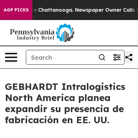
se
Chaos in Chattanooga. Newspaper Owner Calls the P
AGP PICKS
GEBHARDT Intralogistics
North America planea
expandir su presencia de
fabricación en EE. UU.