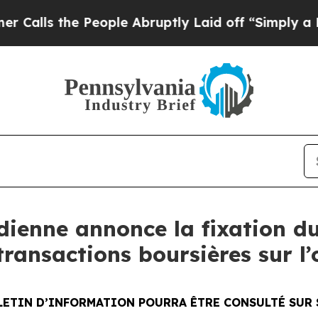
e People Abruptly Laid off “Simply a Math Pro
ienne annonce la fixation du
ransactions boursières sur l’
LETIN D’INFORMATION POURRA ÊTRE CONSULTÉ SUR