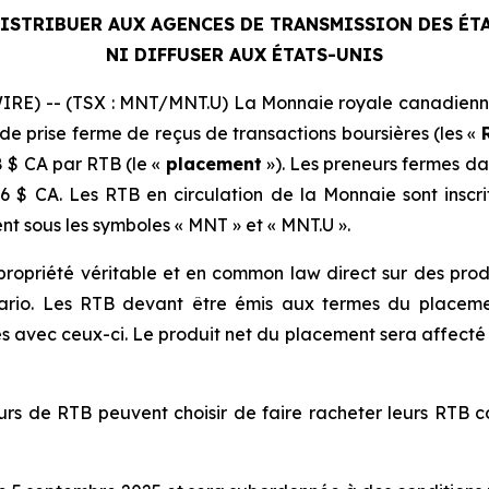
DISTRIBUER AUX AGENCES DE TRANSMISSION DES ÉT
NI DIFFUSER AUX ÉTATS-UNIS
RE) -- (TSX : MNT/MNT.U) La Monnaie royale canadienn
de prise ferme de reçus de transactions boursières (les «
 $ CA par RTB (le «
placement
»). Les preneurs fermes d
6 $ CA. Les RTB en circulation de la Monnaie sont inscri
t sous les symboles « MNT » et « MNT.U ».
ropriété véritable et en common law direct sur des produ
tario. Les RTB devant être émis aux termes du placem
s avec ceux-ci. Le produit net du placement sera affecté 
teurs de RTB peuvent choisir de faire racheter leurs RTB 